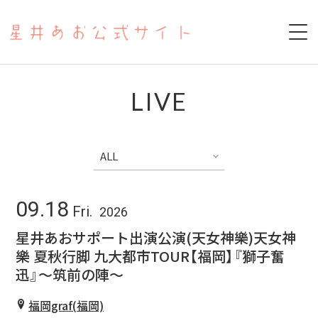
HOME
LIVE
ABOUT
SCHEDULE
PAST LIVE
09.18
Fri.
2026
YOUTUBE
星井あおサポート出演公演(天女神樂)天女神
樂 夏秋行脚 九大都市TOUR【福岡】『獅子奮
17LIVE
迅』〜筑前の陣〜
福岡graf(福岡)
COVER