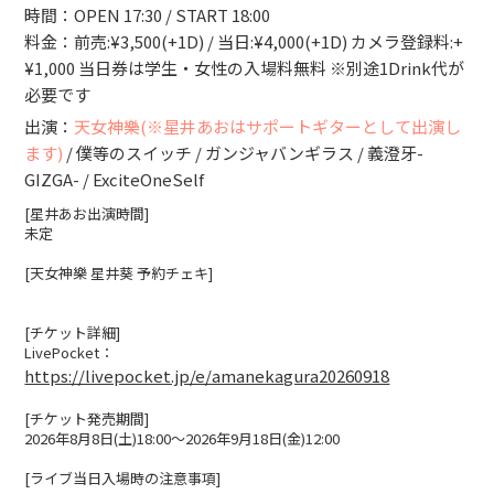
時間：OPEN 17:30 / START 18:00
WEBSHOP
料金：前売:¥3,500(+1D) / 当日:¥4,000(+1D) カメラ登録料:+
¥1,000 当日券は学生・女性の入場料無料 ※別途1Drink代が
CONTACT
必要です
出演：
天女神樂(※星井あおはサポートギターとして出演し
ます)
/ 僕等のスイッチ / ガンジャバンギラス / 義澄牙-
GIZGA- / ExciteOneSelf
[星井あお出演時間]
未定
[天女神樂 星井葵 予約チェキ]
[チケット詳細]
LivePocket：
https://livepocket.jp/e/amanekagura20260918
[チケット発売期間]
2026年8月8日(土)18:00〜2026年9月18日(金)12:00
[ライブ当日入場時の注意事項]