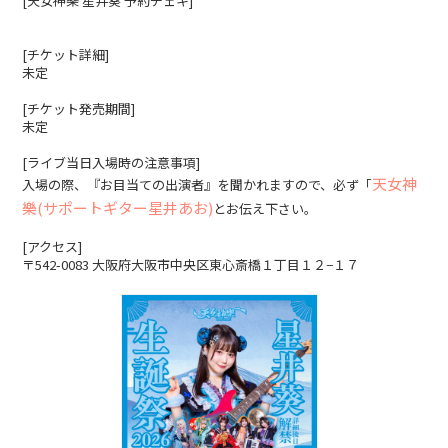
[天女神樂 星井葵 予約チェキ]
[チケット詳細]
未定
[チケット発売期間]
未定
[ライブ当日入場時の注意事項]
天女神
入場の際、『お目当ての出演者』を聞かれますので、必ず「
樂(サポートギター星井あお)
とお伝え下さい。
[アクセス]
〒542-0083 大阪府大阪市中央区東心斎橋１丁目１２−１７