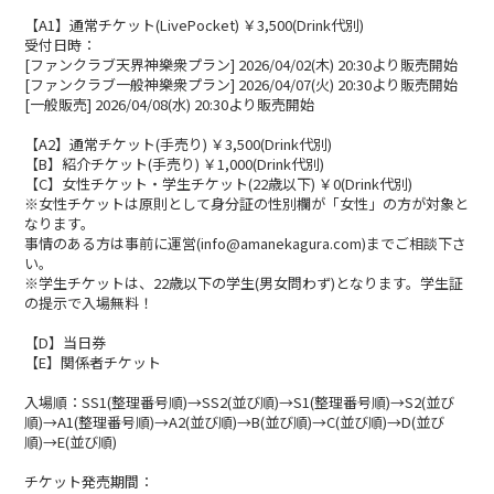
【A1】通常チケット(LivePocket) ￥3,500(Drink代別)
受付日時：
[ファンクラブ天界神樂衆プラン] 2026/04/02(木) 20:30より販売開始
[ファンクラブ一般神樂衆プラン] 2026/04/07(火) 20:30より販売開始
[一般販売] 2026/04/08(水) 20:30より販売開始
【A2】通常チケット(手売り) ￥3,500(Drink代別)
【B】紹介チケット(手売り) ￥1,000(Drink代別)
【C】女性チケット・学生チケット(22歳以下) ￥0(Drink代別)
※女性チケットは原則として身分証の性別欄が「女性」の方が対象と
なります。
事情のある方は事前に運営(info@amanekagura.com)までご相談下さ
い。
※学生チケットは、22歳以下の学生(男女問わず)となります。学生証
の提示で入場無料！
【D】当日券
【E】関係者チケット
入場順：SS1(整理番号順)→SS2(並び順)→S1(整理番号順)→S2(並び
順)→A1(整理番号順)→A2(並び順)→B(並び順)→C(並び順)→D(並び
順)→E(並び順)
チケット発売期間：