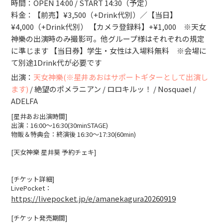
時間：OPEN 14:00 / START 14:30（予定）
料金：【前売】¥3,500（+Drink代別）／【当日】
¥4,000（+Drink代別） 【カメラ登録料】+¥1,000 ※天女
神樂の出演時のみ撮影可。他グループ様はそれぞれの規定
に準じます 【当日券】学生・女性は入場料無料 ※会場に
て別途1Drink代が必要です
出演：
天女神樂(※星井あおはサポートギターとして出演し
ます)
/ 絶望のポメラニアン / ロロキルッ！ / Nosquael /
ADELFA
[星井あお出演時間]
出演：16:00〜16:30(30minSTAGE)
物販＆特典会：終演後 16:30〜17:30(60min)
[天女神樂 星井葵 予約チェキ]
[チケット詳細]
LivePocket：
https://livepocket.jp/e/amanekagura20260919
[チケット発売期間]