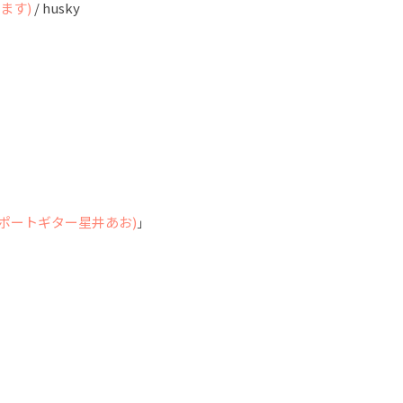
ます)
/ husky
E(サポートギター星井あお)
」