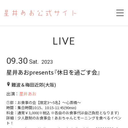
HOME
LIVE
ABOUT
09.30
Sat.
2023
SCHEDULE
星井あおpresents『休日を過ごす会』
PAST LIVE
難波＆梅田近郊(大阪)
出演：
星井あお
YOUTUBE
①部：お食事の会【限定3〜5名】〜心斎橋〜
時間：集合時間10:15、10:15-11:45(90min)
17LIVE
料金：通常￥3,000(※税込 ※各自のお食事代は自己負担となります)
詳細：少人数制のお食事会！あおちゃんとモーニングを食べるイベン
COVER
ト！