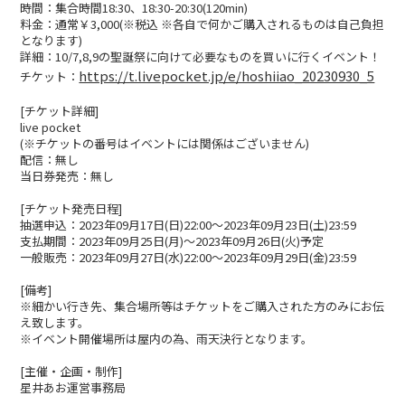
時間：集合時間18:30、18:30-20:30(120min)
料金：通常￥3,000(※税込 ※各自で何かご購入されるものは自己負担
となります)
詳細：10/7,8,9の聖誕祭に向けて必要なものを買いに行くイベント！
https://t.livepocket.jp/e/hoshiiao_20230930_5
チケット：
[チケット詳細]
live pocket
(※チケットの番号はイベントには関係はございません)
配信：無し
当日券発売：無し
[チケット発売日程]
抽選申込：2023年09月17日(日)22:00〜2023年09月23日(土)23:59
支払期間：2023年09月25日(月)〜2023年09月26日(火)予定
一般販売：2023年09月27日(水)22:00〜2023年09月29日(金)23:59
[備考]
※細かい行き先、集合場所等はチケットをご購入された方のみにお伝
え致します。
※イベント開催場所は屋内の為、雨天決行となります。
[主催・企画・制作]
星井あお運営事務局