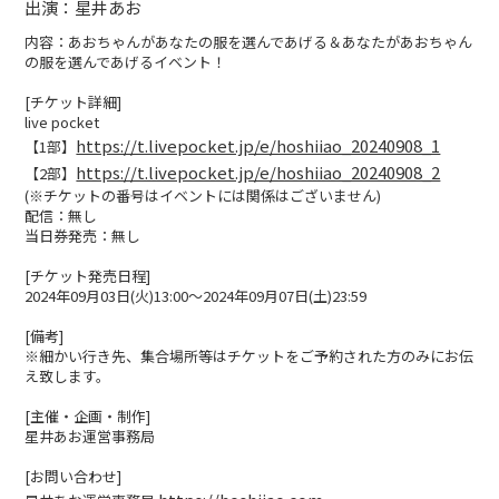
出演：星井あお
WEBSHOP
内容：あおちゃんがあなたの服を選んであげる＆あなたがあおちゃん
の服を選んであげるイベント！
CONTACT
[チケット詳細]
live pocket
https://t.livepocket.jp/e/hoshiiao_20240908_1
【1部】
https://t.livepocket.jp/e/hoshiiao_20240908_2
【2部】
(※チケットの番号はイベントには関係はございません)
配信：無し
当日券発売：無し
[チケット発売日程]
2024年09月03日(火)13:00〜2024年09月07日(土)23:59
[備考]
※細かい行き先、集合場所等はチケットをご予約された方のみにお伝
え致します。
[主催・企画・制作]
星井あお運営事務局
[お問い合わせ]