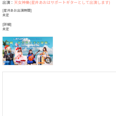
出演：
天女神樂(星井あおはサポートギターとして出演します)
[星井あお出演時間]
未定
[詳細]
未定