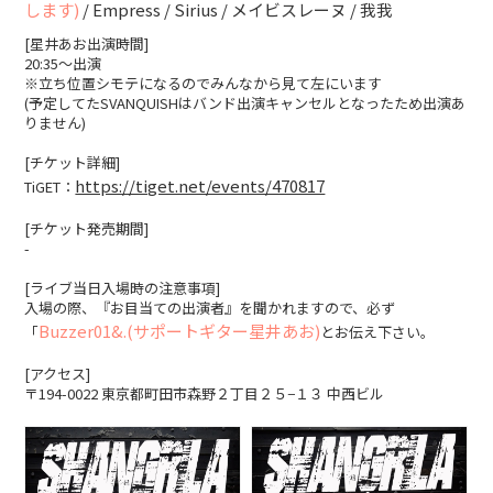
します)
/ Empress / Sirius / メイビスレーヌ / 我我
WEBSHOP
[星井あお出演時間]
20:35〜出演
※立ち位置シモテになるのでみんなから見て左にいます
CONTACT
(予定してたSVANQUISHはバンド出演キャンセルとなったため出演あ
りません)
[チケット詳細]
https://tiget.net/events/470817
TiGET：
[チケット発売期間]
-
[ライブ当日入場時の注意事項]
入場の際、『お目当ての出演者』を聞かれますので、必ず
Buzzer01&.(サポートギター星井あお)
「
とお伝え下さい。
[アクセス]
〒194-0022 東京都町田市森野２丁目２５−１３ 中西ビル