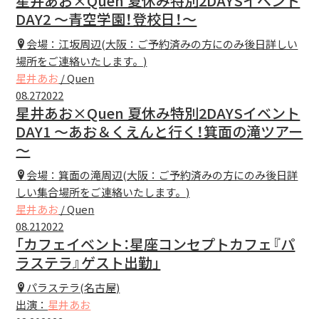
星井あお×Quen 夏休み特別2DAYSイベント
DAY2 ～青空学園！登校日！～
会場：江坂周辺(大阪：ご予約済みの方にのみ後日詳しい
場所をご連絡いたします。)
星井あお
/ Quen
08.27
2022
星井あお×Quen 夏休み特別2DAYSイベント
DAY1 ～あお＆くえんと行く！箕面の滝ツアー
～
会場：箕面の滝周辺(大阪：ご予約済みの方にのみ後日詳
しい集合場所をご連絡いたします。)
星井あお
/ Quen
08.21
2022
「カフェイベント：星座コンセプトカフェ『パ
ラステラ』ゲスト出勤」
パラステラ(名古屋)
出演：
星井あお