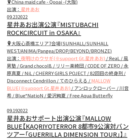
China maid cafe - Qooai -(大阪)
出演：
星井あお
WEBSHOP
09.23
2022
星井あお出演公演『MISTUBACHI
CONTACT
ROCKCIRCUIT in OSAKA』
大阪心斎橋エリア7会場(SUNHALL/SUNHALL
WEST/ANIMA/Pangea/DROP/BEYOND/BRONZE)
出演：
夜明けのウサギ(※support Gt.星井あお)
/ ЯeaL / 風
男塾 / Grand chocol8. / リリー楽綺団 / CODE OF ZERO / 永
原真夏 / NiL / CHERRY GIRLS POJECT / 82回目の終身刑 /
Disconnect Cendrillon / てのひらえる /
MALLOW
BLUE(※support Gt.星井あお)
/ アンロックローバー / 川音
希 / Blue*NatioN / 愛沢絢夏 / Free Aqua Butterfly
09.19
2022
星井あおサポート出演公演『MALLOW
BLUE【KAQRIYOTERROR 8都市9公演対バン
ツアー｢GUERRILLA DIMENSION TOUR｣】』