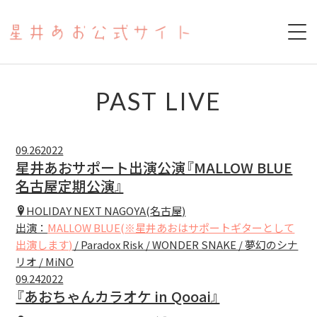
HOME
PAST LIVE
ABOUT
09.26
2022
SCHEDULE
星井あおサポート出演公演『MALLOW BLUE
名古屋定期公演』
PAST LIVE
HOLIDAY NEXT NAGOYA(名古屋)
出演：
MALLOW BLUE(※星井あおはサポートギターとして
YOUTUBE
出演します)
/ Paradox Risk / WONDER SNAKE / 夢幻のシナ
リオ / MiNO
17LIVE
09.24
2022
『あおちゃんカラオケ in Qooai』
COVER